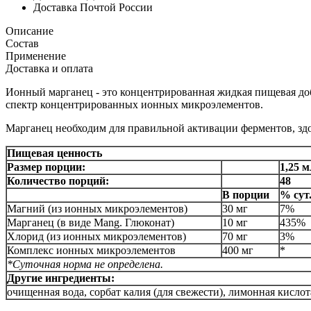
Доставка Почтой России
Описание
Состав
Применение
Доставка и оплата
Ионный марганец - это концентрированная жидкая пищевая доб
спектр концентрированных ионных микроэлементов.
Марганец необходим для правильной активации ферментов, здо
Пищевая ценность
Размер порции:
1,25 м
Количество порций:
48
В порции
% сут
Магний (из ионных микроэлементов)
30 мг
7%
Марганец (в виде Mang. Глюконат)
10 мг
435%
Хлорид (из ионных микроэлементов)
70 мг
3%
Комплекс ионных микроэлементов
400 мг
*
*Суточная норма не определена.
Другие ингредиенты:
очищенная вода, сорбат калия (для свежести), лимонная кисло